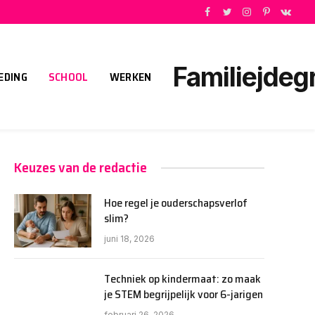
Facebook
Twitter
Instagram
Pinterest
VKont
Familiejdeg
EDING
SCHOOL
WERKEN
Keuzes van de redactie
Hoe regel je ouderschapsverlof
slim?
juni 18, 2026
Techniek op kindermaat: zo maak
je STEM begrijpelijk voor 6-jarigen
februari 26, 2026